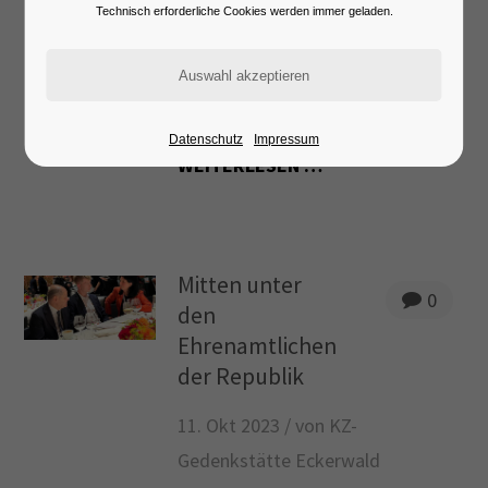
Lorem ipsum dolor sit amet:
18. Mär 2024 /
von KZ-
Technisch erforderliche Cookies werden immer geladen.
Gedenkstätte Eckerwald
Gymnasium Gosheim-Wehingen
24h
/ 365days
besucht KZ-Gedenkstätte
Datenschutz
Impressum
WEITERLESEN …
We offer support for our customers
Mon - Fri 8:00am - 5:00pm
(GMT +1)
Get in touch
Mitten unter
0
den
Cybersteel Inc.
Ehrenamtlichen
376-293 City Road, Suite 600
der Republik
San Francisco, CA 94102
11. Okt 2023 /
von KZ-
Have any questions?
Gedenkstätte Eckerwald
+44 1234 567 890