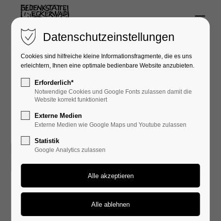
Menu
Login
Datenschutzeinstellungen
Benutzername
Cookies sind hilfreiche kleine Informationsfragmente, die es uns
erleichtern, Ihnen eine optimale bedienbare Website anzubieten.
Erforderlich*
Presseberichte
Notwendige Cookies und Google Fonts zulassen damit die
Passwort
Website korrekt funktioniert
Externe Medien
Externe Medien wie Google Maps und Youtube zulassen
Statistik
Eindrückliche
Google Analytics zulassen
0
Anmelden
historische
Exkursion für
Register
|
Lost your password?
Abiturienten des
Support
GGW