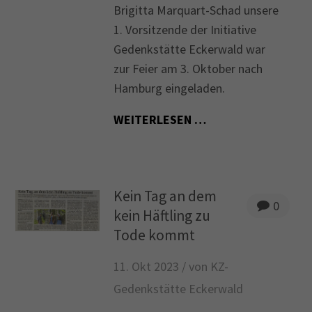
Brigitta Marquart-Schad unsere
1. Vorsitzende der Initiative
Drop us a line
Gedenkstätte Eckerwald war
info@yourdomain.com
zur Feier am 3. Oktober nach
About us
Hamburg eingeladen.
WEITERLESEN …
Lorem ipsum dolor sit amet, consectetuer
adipiscing elit.
Aenean commodo ligula eget dolor. Aenean massa.
Cum sociis natoque penatibus et magnis dis
Kein Tag an dem
0
parturient montes, nascetur ridiculus mus. Donec
kein Häftling zu
quam felis, ultricies nec.
Tode kommt
11. Okt 2023 /
von KZ-
Gedenkstätte Eckerwald