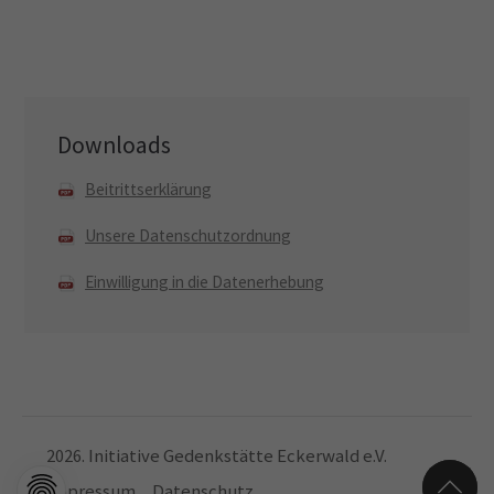
Drop us a line
info@yourdomain.com
About us
Downloads
Lorem ipsum dolor sit amet, consectetuer
Beitrittserklärung
adipiscing elit.
Unsere Datenschutzordnung
Aenean commodo ligula eget dolor. Aenean massa.
Einwilligung in die Datenerhebung
Cum sociis natoque penatibus et magnis dis
parturient montes, nascetur ridiculus mus. Donec
quam felis, ultricies nec.
2026. Initiative Gedenkstätte Eckerwald e.V.
Impressum
Datenschutz