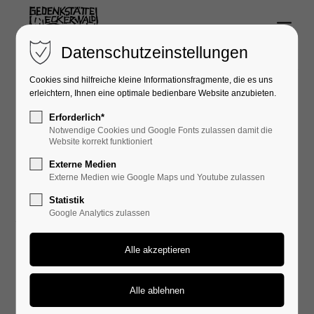
Menu
Login
Datenschutzeinstellungen
Benutzername
Cookies sind hilfreiche kleine Informationsfragmente, die es uns
erleichtern, Ihnen eine optimale bedienbare Website anzubieten.
Erforderlich*
Möchten Sie uns unterstützen?
Notwendige Cookies und Google Fonts zulassen damit die
Passwort
Website korrekt funktioniert
Externe Medien
Externe Medien wie Google Maps und Youtube zulassen
Mitglied werden:
Statistik
Google Analytics zulassen
Schicken Sie die Beitrittserklärung und die
Anmelden
Einwilligung in die Datenerhebung unterschrieben an
Register
|
Lost your password?
den Vorstand.
Support
Der Einzelbeitrag beträgt 25,- €, bei Familien 35,- €,