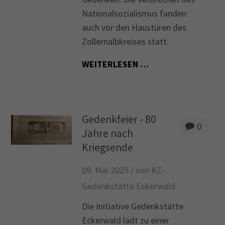
Nationalsozialismus fanden
Drop us a line
auch vor den Haustüren des
info@yourdomain.com
Zollernalbkreises statt.
About us
WEITERLESEN …
Lorem ipsum dolor sit amet, consectetuer
adipiscing elit.
Gedenkfeier - 80
Aenean commodo ligula eget dolor. Aenean massa.
0
Jahre nach
Cum sociis natoque penatibus et magnis dis
Kriegsende
parturient montes, nascetur ridiculus mus. Donec
quam felis, ultricies nec.
09. Mai 2025 /
von KZ-
Gedenkstätte Eckerwald
Die Initiative Gedenkstätte
Eckerwald lädt zu einer