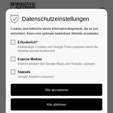
Menu
Login
Datenschutzeinstellungen
Benutzername
Cookies sind hilfreiche kleine Informationsfragmente, die es uns
erleichtern, Ihnen eine optimale bedienbare Website anzubieten.
Erforderlich*
Presseberichte
Notwendige Cookies und Google Fonts zulassen damit die
Passwort
Website korrekt funktioniert
Externe Medien
Externe Medien wie Google Maps und Youtube zulassen
Statistik
2025
Google Analytics zulassen
Anmelden
Schüler:innen
Register
|
Lost your password?
0
der Realschule
Support
Gosheim-
Wehingen