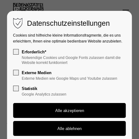
Menu
Login
Datenschutzeinstellungen
Benutzername
Cookies sind hilfreiche kleine Informationsfragmente, die es uns
erleichtern, Ihnen eine optimale bedienbare Website anzubieten.
Erforderlich*
Aktuelles
Notwendige Cookies und Google Fonts zulassen damit die
Passwort
Website korrekt funktioniert
Externe Medien
Externe Medien wie Google Maps und Youtube zulassen
Januar 2026
Statistik
Google Analytics zulassen
Anmelden
08. Jan, 2026
Register
|
Lost your password?
Pressemitteilung
Support
Veranstaltung Jahrestag
Befreiung von Auschwitz