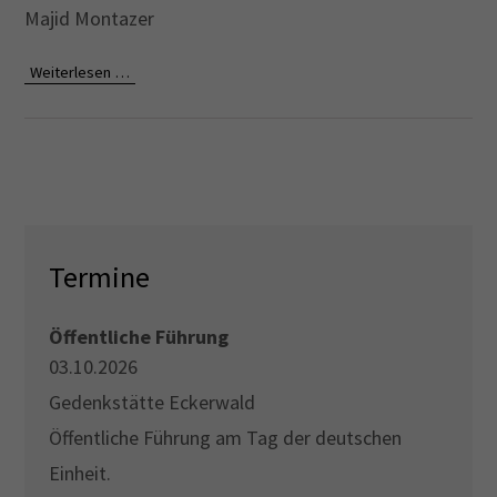
Majid
Montazer
Drop us a line
Weiterlesen …
info@yourdomain.com
About us
Lorem ipsum dolor sit amet, consectetuer
adipiscing elit.
Aenean commodo ligula eget dolor. Aenean massa.
Termine
Cum sociis natoque penatibus et magnis dis
parturient montes, nascetur ridiculus mus. Donec
Öffentliche Führung
quam felis, ultricies nec.
03.10.2026
Gedenkstätte Eckerwald
Öffentliche Führung am Tag der deutschen
Einheit.