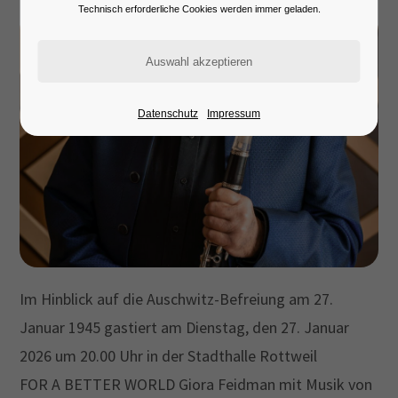
Lorem ipsum dolor sit amet:
Technisch erforderliche Cookies werden immer geladen.
24h
/ 365days
Datenschutz
Impressum
We offer support for our customers
Mon - Fri 8:00am - 5:00pm
(GMT +1)
Get in touch
Cybersteel Inc.
376-293 City Road, Suite 600
Im Hinblick auf die Auschwitz-Befreiung am 27.
San Francisco, CA 94102
Januar 1945
gastiert am
Dienstag, den 27. Januar
2026 um
20.00 Uhr in der Stadthalle Rottweil
Have any questions?
FOR A BETTER WORLD
Giora
Feidman
mit Musik von
+44 1234 567 890