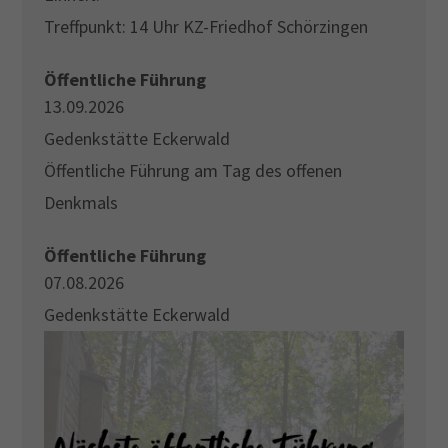
Treffpunkt: 14 Uhr KZ-Friedhof Schörzingen
Drop us a line
info@yourdomain.com
Öffentliche Führung
13.09.2026
About us
Gedenkstätte Eckerwald
Öffentliche Führung am Tag des offenen
Lorem ipsum dolor sit amet, consectetuer
adipiscing elit.
Denkmals
Aenean commodo ligula eget dolor. Aenean massa.
Öffentliche Führung
Cum sociis natoque penatibus et magnis dis
07.08.2026
parturient montes, nascetur ridiculus mus. Donec
Gedenkstätte Eckerwald
quam felis, ultricies nec.