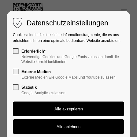
Menu
Login
Datenschutzeinstellungen
Benutzername
Cookies sind hilfreiche kleine Informationsfragmente, die es uns
erleichtern, Ihnen eine optimale bedienbare Website anzubieten.
Erforderlich*
Aktuelles
Notwendige Cookies und Google Fonts zulassen damit die
Passwort
Website korrekt funktioniert
Externe Medien
Externe Medien wie Google Maps und Youtube zulassen
Dezember 2023
Statistik
Google Analytics zulassen
Anmelden
11. Dez, 2023
Register
|
Lost your password?
Zum Theaterstück am 3.
Support
Oktober