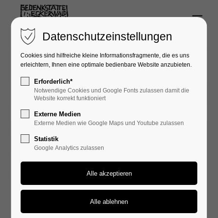
Menu
Login
Datenschutzeinstellungen
Benutzername
Cookies sind hilfreiche kleine Informationsfragmente, die es uns
erleichtern, Ihnen eine optimale bedienbare Website anzubieten.
Erforderlich*
Notwendige Cookies und Google Fonts zulassen damit die
14.06.2022 14:48
Passwort
Website korrekt funktioniert
Externe Medien
Externe Medien wie Google Maps und Youtube zulassen
Statistik
Google Analytics zulassen
Anmelden
Register
|
Lost your password?
Support