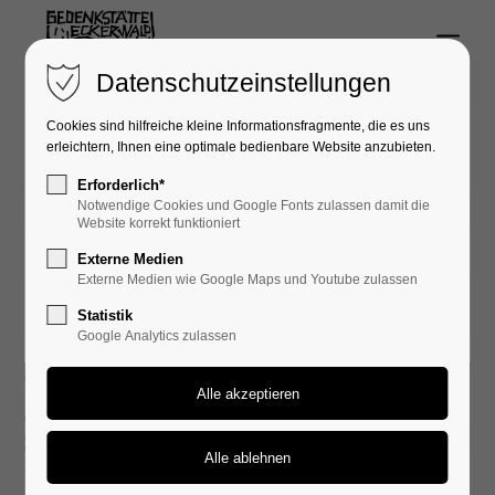
Menu
Login
Datenschutzeinstellungen
Benutzername
Cookies sind hilfreiche kleine Informationsfragmente, die es uns
erleichtern, Ihnen eine optimale bedienbare Website anzubieten.
Erforderlich*
Notwendige Cookies und Google Fonts zulassen damit die
04.04.2025 09:54
Passwort
Website korrekt funktioniert
Externe Medien
Externe Medien wie Google Maps und Youtube zulassen
Statistik
Google Analytics zulassen
Anmelden
Register
|
Lost your password?
Support