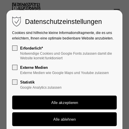
Menu
Login
Datenschutzeinstellungen
Benutzername
Cookies sind hilfreiche kleine Informationsfragmente, die es uns
erleichtern, Ihnen eine optimale bedienbare Website anzubieten.
Erforderlich*
Notwendige Cookies und Google Fonts zulassen damit die
19.03.2015 22:03
Passwort
Website korrekt funktioniert
Externe Medien
Externe Medien wie Google Maps und Youtube zulassen
Gedenkwoche 19. April 2015
Statistik
Google Analytics zulassen
In diesem Jahr erinnerten wir uns während der
Anmelden
Begegnungswoche und Gedenkfeier an die Auflösung
Register
|
Lost your password?
der WÜSTE-Lager vor 70 Jahren.
Support
Für mehr als 5 000 Häftlinge kam diese Ereignis zu
spät. Sie wurden Opfer der "Vernichtung durch Arbeit".