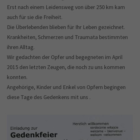
Erst nach einem Leidensweg von über 250 km kam
Drop us a line
auch für sie die Freiheit.
info@yourdomain.com
Die Überlebenden blieben für Ihr Leben gezeichnet.
Krankheiten, Schmerzen und Traumata bestimmten
About us
ihren Alltag.
Lorem ipsum dolor sit amet, consectetuer
Wir gedachten der Opfer und begegneten im April
adipiscing elit.
2015 den letzten Zeugen, die noch zu uns kommen
Aenean commodo ligula eget dolor. Aenean massa.
konnten.
Cum sociis natoque penatibus et magnis dis
Angehörige, Kinder und Enkel von Opfern begingen
parturient montes, nascetur ridiculus mus. Donec
diese Tage des Gedenkens mit uns .
quam felis, ultricies nec.