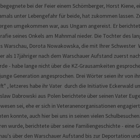
egegnete bei der Feier einem Schömberger, Horst Kiene, ei
 damals unter Lebengefahr für beide, hat zukommen lassen. 
rgen umgekommen war, aus Ungarn angereist. Er berichtet
rafie seines Onkels am Mahnmal nieder. Die Tochter des lang
aus Warschau, Dorota Nowakowska, die mit Ihrer Schweste
- der als 17jähriger nach dem Warschauer Aufstand zuerst nac
 - habe lange nicht über die KZ-Grausamkeiten gesprochen;
unge Generation angesprochen. Drei Wörter seien ihr von ih
ft" , letzeres habe ihr Vater durch die Initiative Eckerwald u
law Dabrowski aus Polen berichtete über seinen Vater Eugeni
esen sei, ehe er sich in Veteranenorganisationen engagiert
hten konnte, auch hier bei uns in seinen vielen Schulbesuche
en wurde, berichtete über seine Familiengeschichte - eine 
hau's über den Warschauer Aufstand bis zur Deportation und