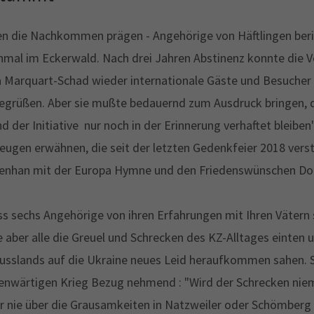
en die Nachkommen prägen - Angehörige von Häftlingen beri
l im Eckerwald. Nach drei Jahren Abstinenz konnte die Vor
 Marquart-Schad wieder internationale Gäste und Besucher 
egrüßen. Aber sie mußte bedauernd zum Ausdruck bringen, 
der Initiative nur noch in der Erinnerung verhaftet bleibe
ugen erwähnen, die seit der letzten Gedenkfeier 2018 verst
fenhan mit der Europa Hymne und den Friedenswünschen Don
s sechs Angehörige von ihren Erfahrungen mit Ihren Vätern
e aber alle die Greuel und Schrecken des KZ-Alltages einten
usslands auf die Ukraine neues Leid heraufkommen sahen. 
nwärtigen Krieg Bezug nehmend : "Wird der Schrecken niem
r nie über die Grausamkeiten in Natzweiler oder Schömberg 