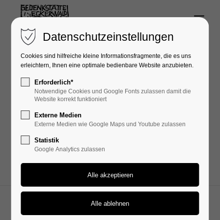
Menu
Login
Datenschutzeinstellungen
Benutzername
Cookies sind hilfreiche kleine Informationsfragmente, die es uns
erleichtern, Ihnen eine optimale bedienbare Website anzubieten.
Erforderlich*
Notwendige Cookies und Google Fonts zulassen damit die
19.02.2025 11:17
Passwort
Website korrekt funktioniert
Externe Medien
Externe Medien wie Google Maps und Youtube zulassen
Die Mitgliederversammlung findet am 31.03.2025 um
Statistik
18 Uhr im Bürgerhaus in Schörzingen statt.
Google Analytics zulassen
Anmelden
Register
|
Lost your password?
Support
2026. Initiative Gedenkstätte Eckerwald e.V.
Impressum
Datenschutz