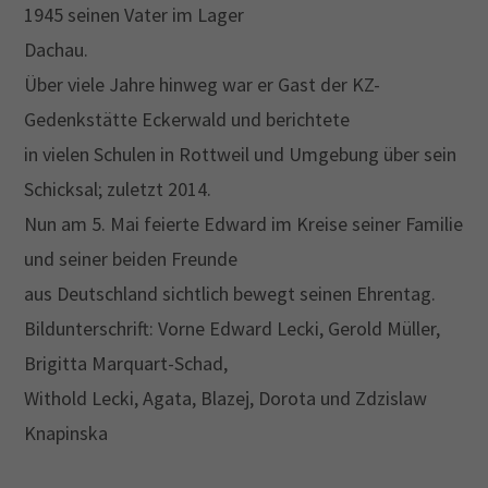
1945 seinen Vater im Lager
Dachau.
Drop us a line
info@yourdomain.com
Über viele Jahre hinweg war er Gast der KZ-
Gedenkstätte Eckerwald und berichtete
About us
in vielen Schulen in Rottweil und Umgebung über sein
Lorem ipsum dolor sit amet, consectetuer
Schicksal; zuletzt 2014.
adipiscing elit.
Nun am 5. Mai feierte Edward im Kreise seiner Familie
und seiner beiden Freunde
Aenean commodo ligula eget dolor. Aenean massa.
Cum sociis natoque penatibus et magnis dis
aus Deutschland sichtlich bewegt seinen Ehrentag.
parturient montes, nascetur ridiculus mus. Donec
Bildunterschrift: Vorne Edward Lecki, Gerold Müller,
quam felis, ultricies nec.
Brigitta Marquart-Schad,
Withold Lecki, Agata, Blazej, Dorota und Zdzislaw
Knapinska