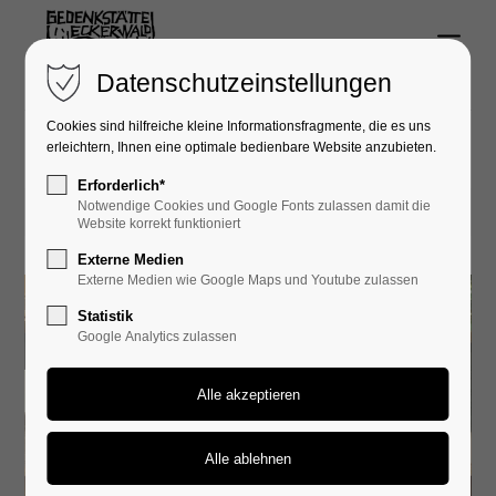
Menu
Login
Datenschutzeinstellungen
Benutzername
Cookies sind hilfreiche kleine Informationsfragmente, die es uns
erleichtern, Ihnen eine optimale bedienbare Website anzubieten.
Erforderlich*
Notwendige Cookies und Google Fonts zulassen damit die
09.05.2024 10:15
Passwort
Website korrekt funktioniert
Externe Medien
Externe Medien wie Google Maps und Youtube zulassen
Statistik
Google Analytics zulassen
Anmelden
Register
|
Lost your password?
Support