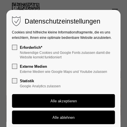
Menu
Login
Datenschutzeinstellungen
Benutzername
Cookies sind hilfreiche kleine Informationsfragmente, die es uns
erleichtern, Ihnen eine optimale bedienbare Website anzubieten.
Erforderlich*
Notwendige Cookies und Google Fonts zulassen damit die
16.05.2026 19:40
Passwort
Website korrekt funktioniert
Externe Medien
Externe Medien wie Google Maps und Youtube zulassen
Statistik
Google Analytics zulassen
Anmelden
Register
|
Lost your password?
Support
Schulbesuche mit Zweitzeug*innen am 08.05.2026.